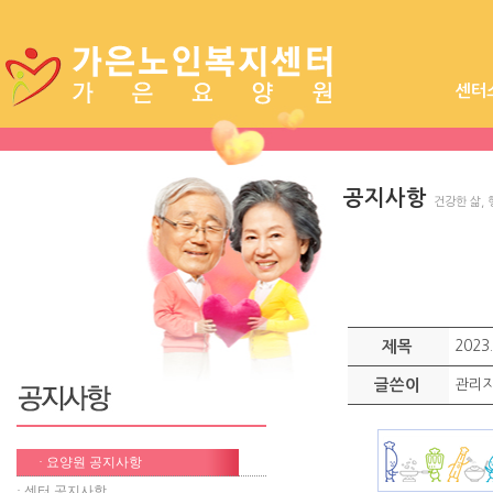
센터
시설장
공지사항
건강한 삶,
제목
202
글쓴이
관리
· 요양원 공지사항
· 센터 공지사항