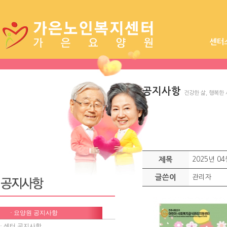
센터
시설장
공지사항
건강한 삶, 행복한
제목
2025년 
글쓴이
관리자
· 요양원 공지사항
· 센터 공지사항