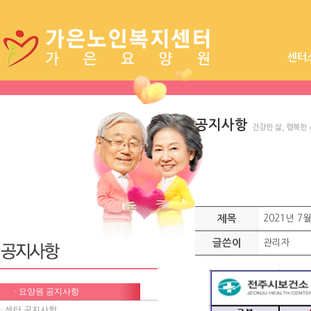
센터
시설장
공지사항
건강한 삶, 행복한
제목
2021년 7
글쓴이
관리자
· 요양원 공지사항
· 센터 공지사항