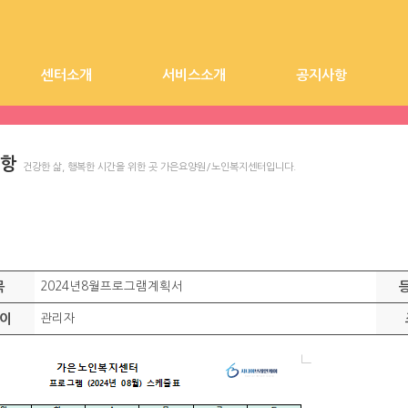
센터소개
서비스소개
공지사항
시설장 인사말
시설전경
가은요양원
찾아오시는길
가은노인복지센터
요양원 공지사항
항
건강한 삶, 행복한 시간을 위한 곳 가은요양원/노인복지센터입니다.
목
2024년8월프로그램계획서
이
관리자