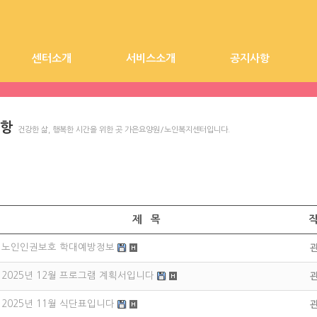
센터소개
서비스소개
공지사항
시설장 인사말
시설전경
가은요양원
찾아오시는길
가은노인복지센터
요양원 공지사항
항
건강한 삶, 행복한 시간을 위한 곳 가은요양원/노인복지센터입니다.
제 목
노인인권보호 학대예방정보
2025년 12월 프로그램 계획서입니다
2025년 11월 식단표입니다