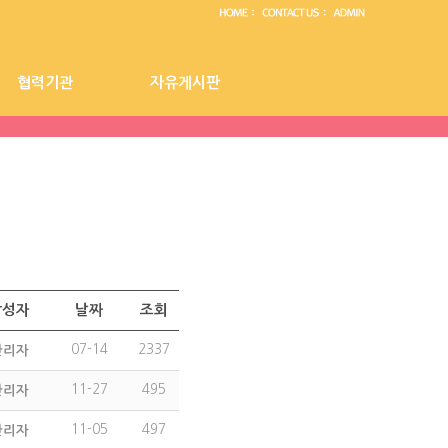
협력기관
자유게시판
센터 공지사항
협력기관
자유게시판
작성자
날짜
조회
07-14
2337
관리자
11-27
495
관리자
11-05
497
관리자