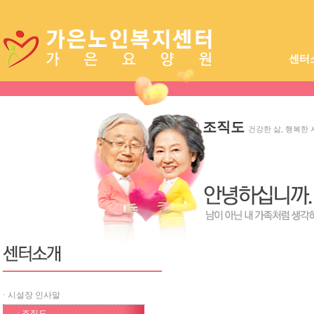
센터
시설장
조직도
건강한 삶, 행복한
· 시설장 인사말
· 조직도